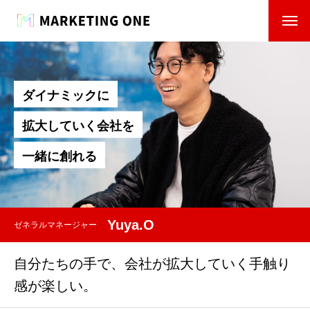
ダ
イ
ナ
ミ
ッ
ク
に
拡
大
し
て
い
く
会
社
を
一
緒
に
創
れ
る
Yuya.O
ゼネラルマネージャー
自分たちの手で、会社が拡大していく手触り
感が楽しい。