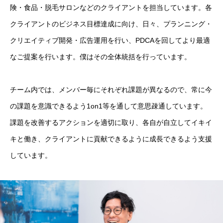
険・食品・脱毛サロンなどのクライアントを担当しています。各
クライアントのビジネス目標達成に向け、日々、プランニング・
クリエイティブ開発・広告運用を行い、PDCAを回してより最適
なご提案を行います。僕はその全体統括を行っています。
会社TOP
チーム内では、メンバー毎にそれぞれ課題が異なるので、常に今
採用TOP
の課題を意識できるよう1on1等を通して意思疎通しています。
課題を改善するアクションを適切に取り、各自が自立してイキイ
会社概要
キと働き、クライアントに貢献できるように成長できるよう支援
業務内容
しています。
採用情報
エントリー
会社TOP
採用TOP
会社概要
業務内容
採用情報
エントリ