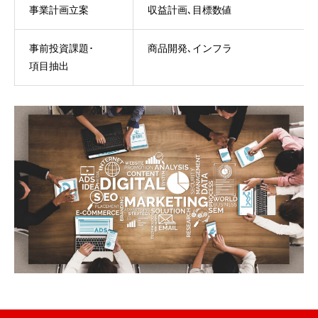
事業計画立案
収益計画､目標数値
事前投資課題･
商品開発､インフラ
項目抽出
会社TOP
採用TOP
会社概要
業務内容
採用情報
エントリー
会社TOP
採用TOP
会社概要
業務内容
採用情報
エントリ